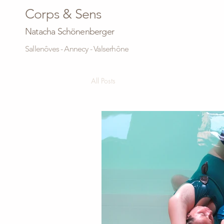
Corps & Sens
Natacha Schönenberger
Sallenôves - Annecy - Valserhône
All Posts