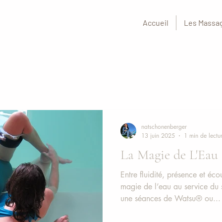
Accueil
Les Massa
natschonenberger
13 juin 2025
1 min de lectu
La Magie de L'Eau
Entre fluidité, présence et é
magie de l’eau au service du 
une séances de Watsu® ou...