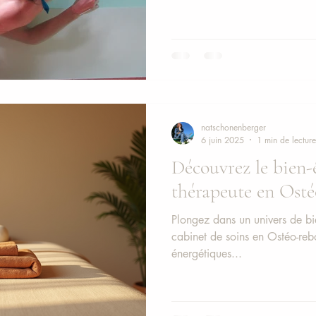
natschonenberger
6 juin 2025
1 min de lecture
Découvrez le bien-ê
thérapeute en Ost
Plongez dans un univers de bie
cabinet de soins en Ostéo-reb
énergétiques...