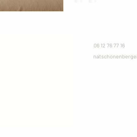
06 12 76 77 16
natschonenberge