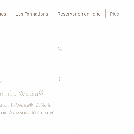
ges
Les Formations
Réservation en ligne
Plus
re
 et du Watsu®
coute… le Watsu® révèle la
soin Avez-vous déjà essayé