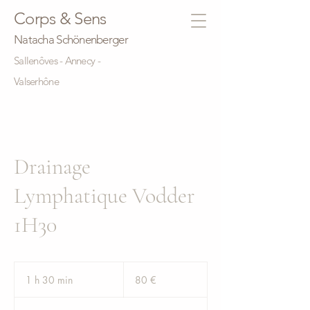
Corps & Sens
Natacha Schönenberger
Sallenôves - Annecy -
Valserhône
Drainage
Lymphatique Vodder
1H30
80
euros
1 h 30 min
1
80 €
3
0