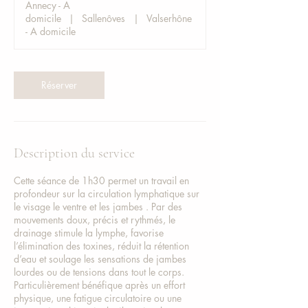
Annecy - A
m
domicile
|
Sallenôves
|
Valserhône
i
- A domicile
n
Réserver
Description du service
Cette séance de 1h30 permet un travail en
profondeur sur la circulation lymphatique sur
le visage le ventre et les jambes . Par des
mouvements doux, précis et rythmés, le
drainage stimule la lymphe, favorise
l’élimination des toxines, réduit la rétention
d’eau et soulage les sensations de jambes
lourdes ou de tensions dans tout le corps.
Particulièrement bénéfique après un effort
physique, une fatigue circulatoire ou une