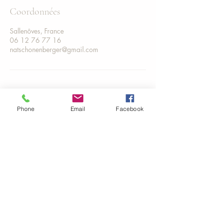
Coordonnées
Sallenôves, France
06 12 76 77 16
natschonenberger@gmail.com
Phone
Email
Facebook
Corps et Sens
Natacha Schönenberger
06 12 76 77 16
natschonenberger@gmail.com