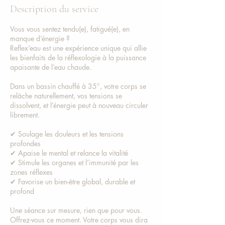
i
Description du service
n
Vous vous sentez tendu(e), fatigué(e), en
manque d’énergie ?
Reflex’eau est une expérience unique qui allie
les bienfaits de la réflexologie à la puissance
apaisante de l’eau chaude.
Dans un bassin chauffé à 35°, votre corps se
relâche naturellement, vos tensions se
dissolvent, et l’énergie peut à nouveau circuler
librement.
✔ Soulage les douleurs et les tensions
profondes
✔ Apaise le mental et relance la vitalité
✔ Stimule les organes et l’immunité par les
zones réflexes
✔ Favorise un bien-être global, durable et
profond
Une séance sur mesure, rien que pour vous.
Offrez-vous ce moment. Votre corps vous dira