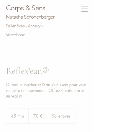
Corps & Sens
Natacha Schönenberger
Sallenôves - Annecy -
Valserhône
Reflex'eau®
Quand le toucher et l’eau s’unissent pour vous
remettre en mouvement. Offrez à votre corps
un vrai m
70
euros
45 min
4
70 €
Sallenôves
5
m